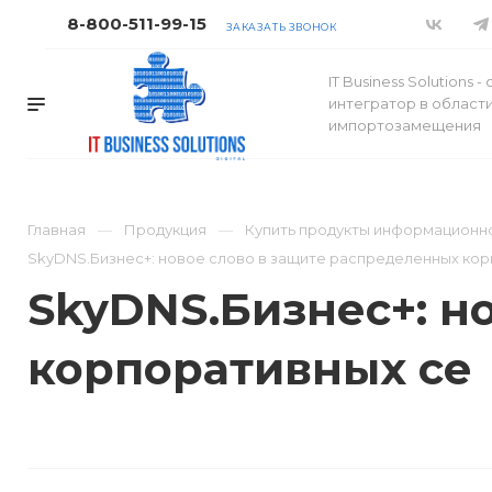
8-800-511-99-15
ЗАКАЗАТЬ ЗВОНОК
IT Business Solutions 
интегратор в област
импортозамещения
Главная
Продукция
Купить продукты информационно
SkyDNS.Бизнес+: новое слово в защите распределенных ко
SkyDNS.Бизнес+: н
корпоративных се