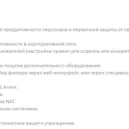
 продуктивности персонала и первичной защиты от с
ктивности в корпоративной сети.
ьзователей (настройка правил для отделов или конкре
ли покупка дополнительного оборудования.
йка фильтра через веб-интерфейс или через специаль
 Агент.
и.
за NAT.
ными системами.
стилистике вашего учреждения.