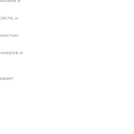
никами и
йств, и
олностью
аннеров и
ивает: