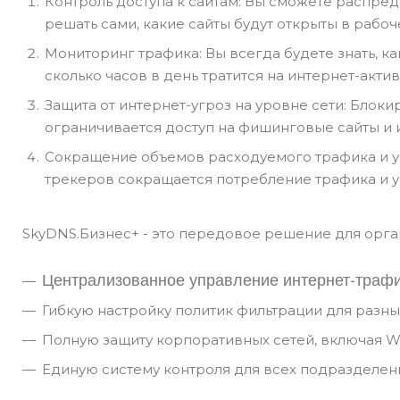
Контроль доступа к сайтам: Вы сможете распре
решать сами, какие сайты будут открыты в рабоч
Мониторинг трафика: Вы всегда будете знать, к
сколько часов в день тратится на интернет-акти
Защита от интернет-угроз на уровне сети: Блок
ограничивается доступ на фишинговые сайты и
Сокращение объемов расходуемого трафика и ус
трекеров сокращается потребление трафика и у
SkyDNS.Бизнес+ - это передовое решение для орга
Централизованное управление интернет-траф
Гибкую настройку политик фильтрации для разны
Полную защиту корпоративных сетей, включая Wi
Единую систему контроля для всех подразделе