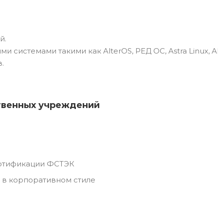
й.
истемами такими как AlterOS, РЕД ОС, Astra Linux, AL
.
твенных учреждений
ертификации ФСТЭК
 в корпоративном стиле