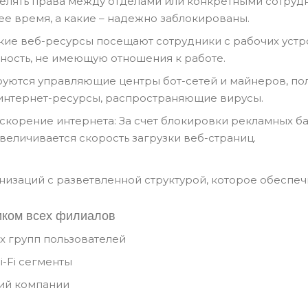
делять права между отделами или конкретными сотруд
ее время, а какие – надежно заблокированы.
акие веб-ресурсы посещают сотрудники с рабочих устро
вность, не имеющую отношения к работе.
ируются управляющие центры бот-сетей и майнеров, п
 интернет-ресурсы, распространяющие вирусы.
корение интернета: За счет блокировки рекламных б
величивается скорость загрузки веб-страниц.
низаций с разветвленной структурой, которое обеспеч
иком всех филиалов
х групп пользователей
-Fi сегменты
ний компании