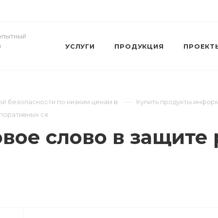
- опытный
и
УСЛУГИ
ПРОДУКЦИЯ
ПРОЕКТ
й безопасности по низким ценам в
Купить продукты инфор
рпоративных се
овое слово в защит