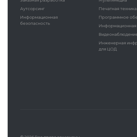
Заказная разработка
Мультимедиа
Аутсорсинг
Печатная техника
Информационная
Программное об
безопасность
Информационная 
Видеонаблюдение
Инженерная инфр
для ЦОД