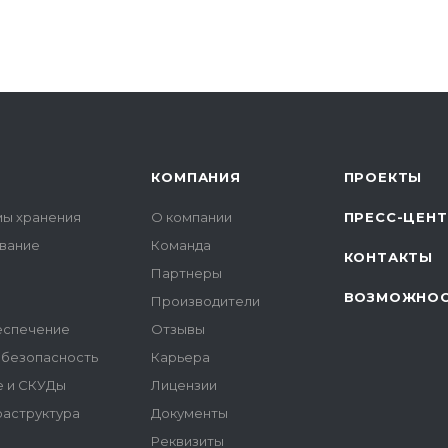
КОМПАНИЯ
ПРОЕКТЫ
мы хранения
О компании
ПРЕСС-ЦЕН
вание
Команда
КОНТАКТЫ
Партнеры
ВОЗМОЖНО
Производители
еспечение
Отзывы
безопасность
Карьера
 и СКУДы
Лицензии
аструктура
Документы
Реквизиты