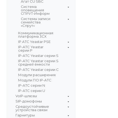
Агат CU SBC
Система
оповещения
СПРУТ-Информ
Системы записи
семейства
«Спрут»
Коммуникационная
платформа 3CX
IP АТС Yeastar PSE
IP-АТС Yeastar
серии P
IP-АТС Yeastar серии S
IP-АТС Yeastar серии S
средней ёмкости
IP-АТС Yeastar серии C
Модули расширения
Модули ПО IP-АТС
IP-АТС серии N
IP-АТС серии U
VoIP-шлюзы
SIP-домофоны
Средоустойчивые
устройства связи
Гарнитуры