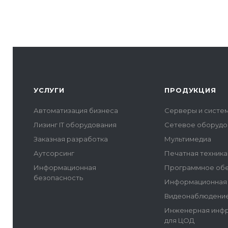
УСЛУГИ
ПРОДУКЦИЯ
Автоматизация бизнеса
Серверы и систе
Лизинг IT оборудования
Сетевое оборудо
Заказная разработка
Мультимедиа
Аутсорсинг
Печатная техника
Информационная
Программное об
безопасность
Информационная 
Видеонаблюдение
Инженерная инфр
для ЦОД