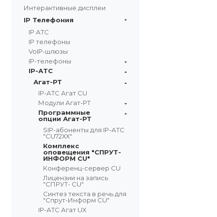
Интерактивные дисплеи
IP Телефония
IP АТС
IP телефоны
VoIP-шлюзы
IP-телефоны
IP-АТС
Агат-РТ
IP-АТС Агат CU
Модули Агат-РТ
Программные
опции Агат-РТ
SIP-абоненты для IP-АТС
"CU72ХХ"
Комплекс
оповещения "СПРУТ-
ИНФОРМ CU"
Конференц-сервер CU
Лицензии на запись
"СПРУТ- CU"
Синтез текста в речь для
"Спрут-Информ CU"
IP-АТС Агат UX