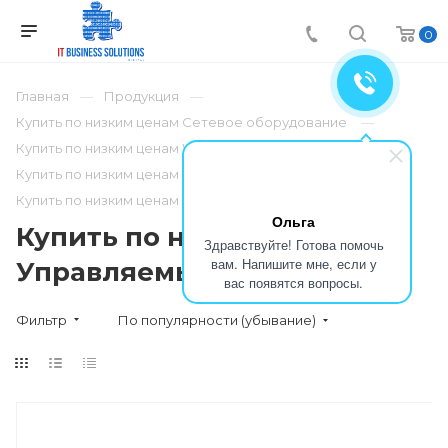
0
Главная
Продукция
Купить по низким ценам Сетевое оборудование
Купить по низким ценам Wi-Tek
Купить по низким ценам Коммутаторы PoE
Купить по низким ценам Управляемые L2/L3
Ольга
Купить по низким ценам
Здравствуйте! Готова помочь
вам. Напишите мне, если у
Управляемые L2/L3
вас появятся вопросы.
Фильтр
По популярности (убывание)