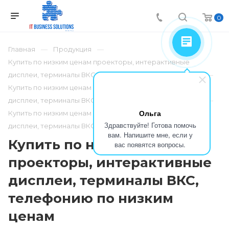
0
Главная
Продукция
Купить по низким ценам проекторы, интерактивные
дисплеи, терминалы ВКС, телефонию по низким ценам
Купить по низким ценам проекторы, интерактивные
дисплеи, терминалы ВКС, телефонию по низким ценам
Ольга
Купить по низким ценам проекторы, интерактивные
Здравствуйте! Готова помочь
дисплеи, терминалы ВКС, телефонию по низким ценам
вам. Напишите мне, если у
Купить по низким ценам
вас появятся вопросы.
проекторы, интерактивные
дисплеи, терминалы ВКС,
телефонию по низким
ценам