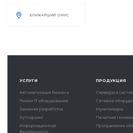
БЛИЖАЙШИЙ ОФИС
УСЛУГИ
ПРОДУКЦИЯ
Автоматизация бизнеса
Серверы и систе
Лизинг IT оборудования
Сетевое оборудо
Заказная разработка
Мультимедиа
Аутсорсинг
Печатная техника
Информационная
Программное об
безопасность