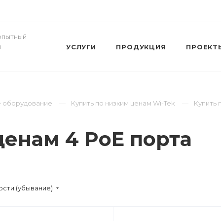
- опытный
и
УСЛУГИ
ПРОДУКЦИЯ
ПРОЕКТ
ое оборудование
Купить по низким ценам Wi-Tek
Купить 
ценам 4 PoE порта
сти (убывание)