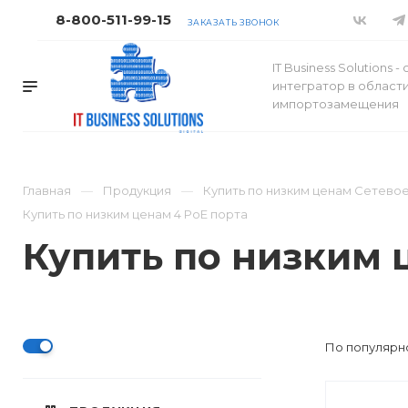
8-800-511-99-15
ЗАКАЗАТЬ ЗВОНОК
IT Business Solutions 
интегратор в област
импортозамещения
Главная
Продукция
Купить по низким ценам Сетев
Купить по низким ценам 4 PoE порта
Купить по низким 
По популярно